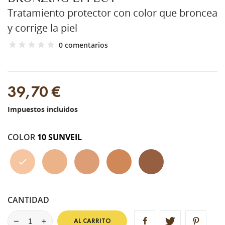
Tratamiento protector con color que broncea
y corrige la piel
0 comentarios
39,70 €
Impuestos incluidos
COLOR
10 SUNVEIL
10
20
30
40
50
SUNVEIL
GOLDEN
SUNWARM
AMBER
BRONZE
CANTIDAD
AL CARRITO