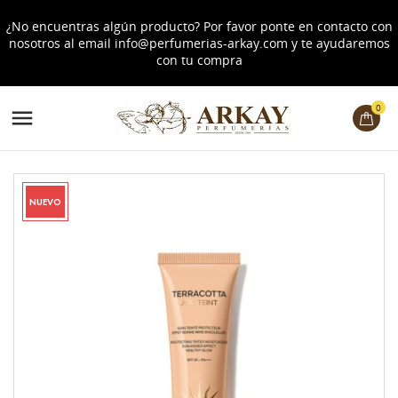
¿No encuentras algún producto? Por favor ponte en contacto con
nosotros al email
info@perfumerias-arkay.com
y te ayudaremos
con tu compra
0

NUEVO