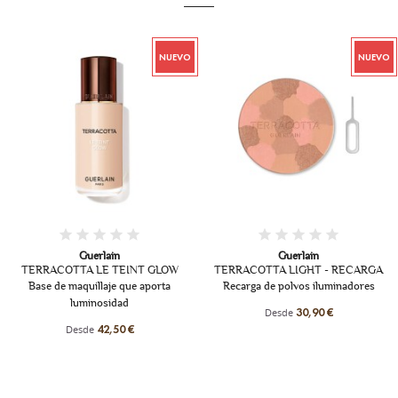
NUEVO
NUEVO
+13
+1
Guerlain
Guerlain
TERRACOTTA LE TEINT GLOW
TERRACOTTA LIGHT - RECARGA
Base de maquillaje que aporta
Recarga de polvos iluminadores
luminosidad
Desde
30,90 €
Desde
42,50 €