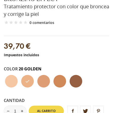
Tratamiento protector con color que broncea
y corrige la piel
0 comentarios
39,70 €
Impuestos incluidos
COLOR
20 GOLDEN
10
20
30
40
50
SUNVEIL
GOLDEN
SUNWARM
AMBER
BRONZE
CANTIDAD
AL CARRITO