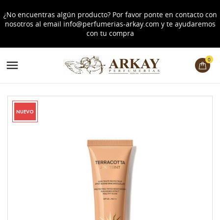
¿No encuentras algún producto? Por favor ponte en contacto con
nosotros al email
info@perfumerias-arkay.com
y te ayudaremos
con tu compra
0

NUEVO