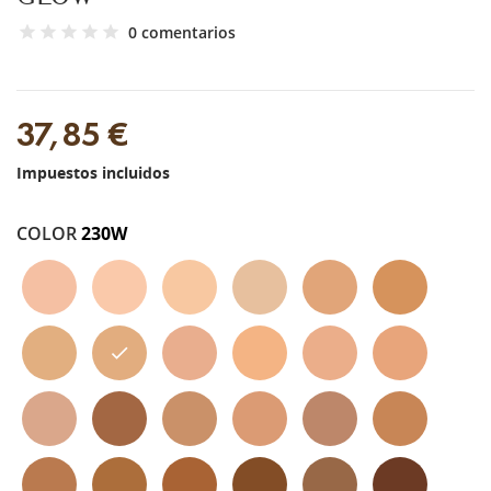
0 comentarios
37,85 €
Impuestos incluidos
COLOR
230W
110c
120n
125w
105w
400w
405w
240w
230w
220c
245c
310n
325c
330n
510n
420w
425c
430c
450w
455w
445n
515w
530w
520w
540c