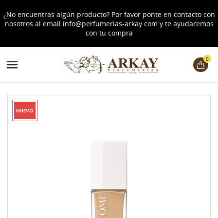
¿No encuentras algún producto? Por favor ponte en contacto con
nosotros al email
info@perfumerias-arkay.com
y te ayudaremos
con tu compra
0

NUEVO