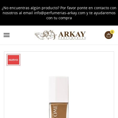
¿No encuentras algún producto? Por favor ponte en contacto con
nosotros al email
info@perfumerias-arkay.com
y te ayudaremos
con tu compra
0

NUEVO