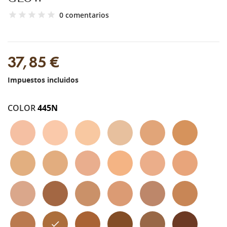
0 comentarios
37,85 €
Impuestos incluidos
COLOR
445N
110c
120n
125w
105w
400w
405w
240w
230w
220c
245c
310n
325c
330n
510n
420w
425c
430c
450w
455w
445n
515w
530w
520w
540c