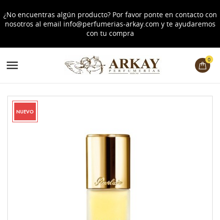
¿No encuentras algún producto? Por favor ponte en contacto con
nosotros al email
info@perfumerias-arkay.com
y te ayudaremos
con tu compra
0

NUEVO