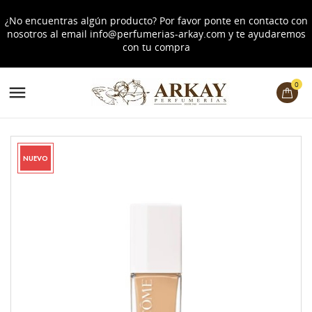
¿No encuentras algún producto? Por favor ponte en contacto con
nosotros al email
info@perfumerias-arkay.com
y te ayudaremos
con tu compra
0

NUEVO