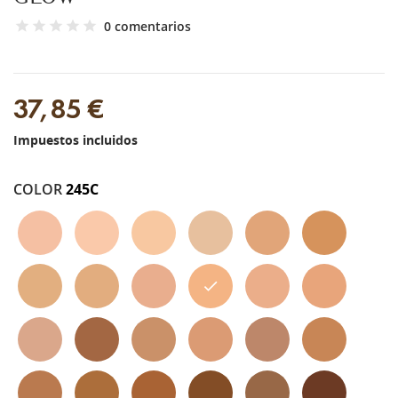
0 comentarios
37,85 €
Impuestos incluidos
COLOR
245C
110c
120n
125w
105w
400w
405w
240w
230w
220c
245c
310n
325c
330n
510n
420w
425c
430c
450w
455w
445n
515w
530w
520w
540c