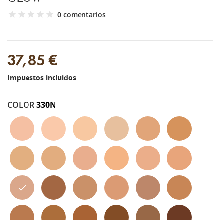
0 comentarios
37,85 €
Impuestos incluidos
COLOR
330N
110c
120n
125w
105w
400w
405w
240w
230w
220c
245c
310n
325c
330n
510n
420w
425c
430c
450w
455w
445n
515w
530w
520w
540c