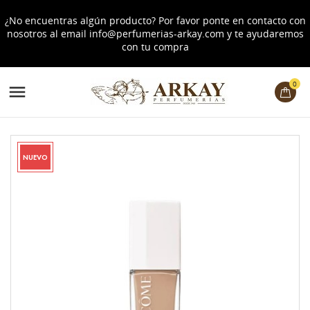
¿No encuentras algún producto? Por favor ponte en contacto con
nosotros al email
info@perfumerias-arkay.com
y te ayudaremos
con tu compra
0

NUEVO