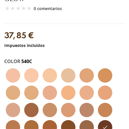
0 comentarios
37,85 €
Impuestos incluidos
COLOR
540C
110c
120n
125w
105w
400w
405w
240w
230w
220c
245c
310n
325c
330n
510n
420w
425c
430c
450w
455w
445n
515w
530w
520w
540c