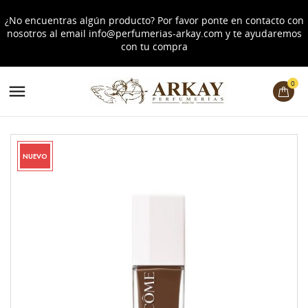
¿No encuentras algún producto? Por favor ponte en contacto con
nosotros al email
info@perfumerias-arkay.com
y te ayudaremos
con tu compra
0

NUEVO