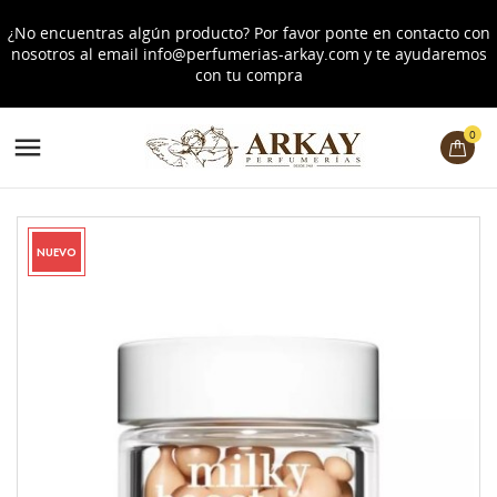
¿No encuentras algún producto? Por favor ponte en contacto con
nosotros al email
info@perfumerias-arkay.com
y te ayudaremos
con tu compra
0

NUEVO