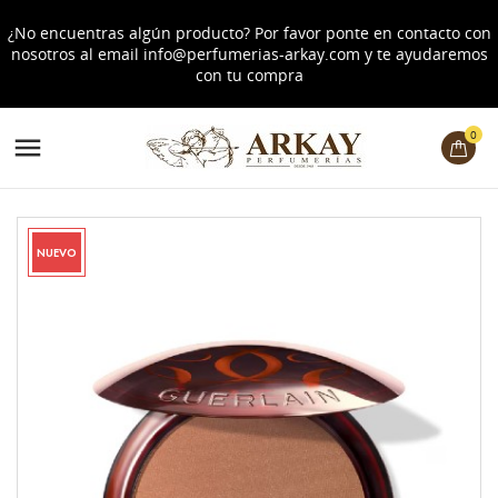
¿No encuentras algún producto? Por favor ponte en contacto con
nosotros al email
info@perfumerias-arkay.com
y te ayudaremos
con tu compra
0

NUEVO