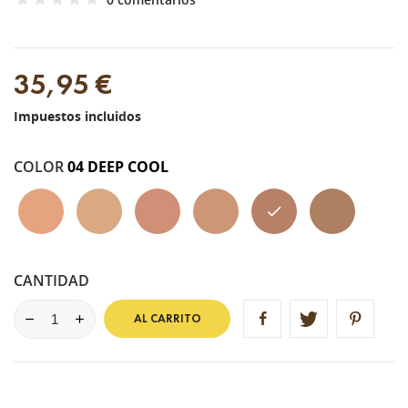
35,95 €
Impuestos incluidos
COLOR
04 DEEP COOL
00
01
02
03
04
05
Light
Light
Medium
Medium
Deep
Deep
Cool
Warm
Cool
Warm
Cool
Warm
CANTIDAD
AL CARRITO