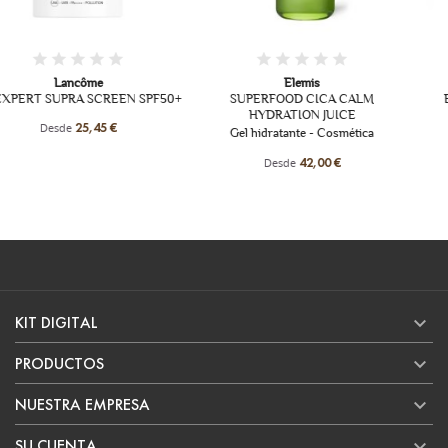
Elemis
Lancôme
SUPERFOOD CICA CALM
BI FACIL DESMAQUILLANTE
HYDRATION JUICE
ROSTRO
Gel hidratante - Cosmética
Desde
26,60 €
Desde
42,00 €

KIT DIGITAL

PRODUCTOS

NUESTRA EMPRESA

SU CUENTA