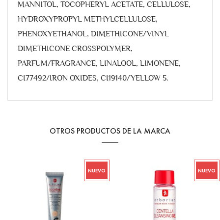
MANNITOL, TOCOPHERYL ACETATE, CELLULOSE,
HYDROXYPROPYL METHYLCELLULOSE,
PHENOXYETHANOL, DIMETHICONE/VINYL
DIMETHICONE CROSSPOLYMER,
PARFUM/FRAGRANCE, LINALOOL, LIMONENE,
CI77492/IRON OXIDES, CI19140/YELLOW 5.
OTROS PRODUCTOS DE LA MARCA
EVO
NUEVO
NU