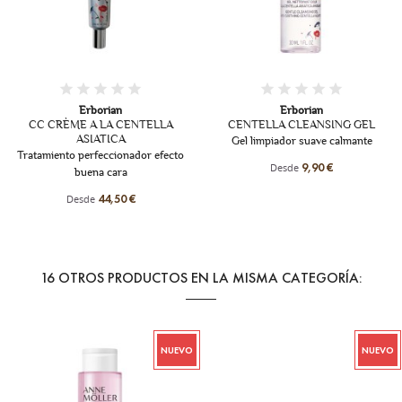
Fuera de stock
Erborian
CENTELLA CLEANSING GEL
Erborian
Gel limpiador suave calmante
GINSENG ROYAL
to
Crema de juventud suprema
Desde
9,90 €
Desde
82,00 €
16 OTROS PRODUCTOS EN LA MISMA CATEGORÍA:
NUEVO
NUEVO