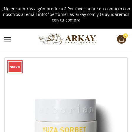
¿No encuentras algún producto? Por favor ponte en contacto con
nosotros al email
info@perfumerias-arkay.com
y te ayudaremos
con tu compra
0

NUEVO