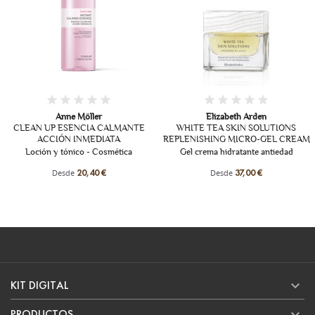
Elizabeth Arden
Orlane
CALMANTE
WHITE TEA SKIN SOLUTIONS
SOIN NUIT RÉGÉN
ATA
REPLENISHING MICRO-GEL CREAM
ANTIRIDES EXT
smética
Gel crema hidratante antiedad
Crema reductora de líneas
noche
Desde
37,00 €
Desde
154,40 

KIT DIGITAL

PRODUCTOS