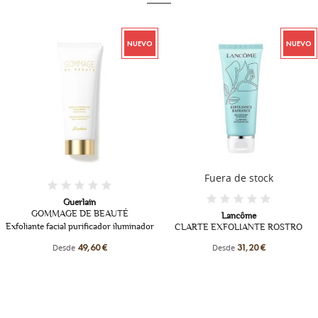
NUEVO
NUEVO
Fuera de stock
uerlain
E
E DE BEAUTÉ
CC CRÈME 
Lancôme
AS
 purificador iluminador
CLARTE EXFOLIANTE ROSTRO
Tratamiento pe
de
Desde
49,60 €
31,20 €
bu
Des