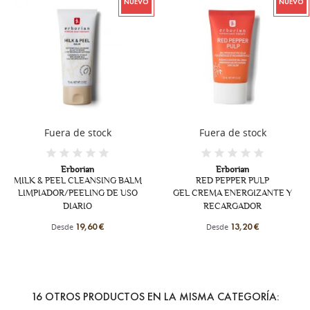
NUEVO
NUEVO
Fuera de stock
Erborian
CC WATER À LA CENTE
Erborian
PERFECCIONADOR DE PIE
 BALM
RED PEPPER PULP
 USO
GEL CREMA ENERGIZANTE Y
COLOR
RECARGADOR
Desde
23,90 €
Desde
13,20 €
16 OTROS PRODUCTOS EN LA MISMA CATEGORÍA: