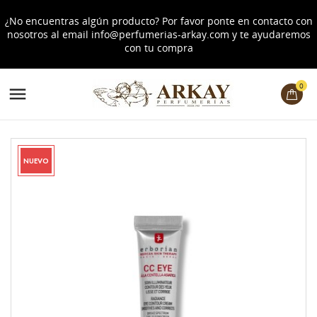
¿No encuentras algún producto? Por favor ponte en contacto con
nosotros al email
info@perfumerias-arkay.com
y te ayudaremos
con tu compra
0

NUEVO