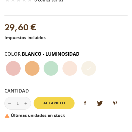
29,60 €
Impuestos incluidos
COLOR
BLANCO - LUMINOSIDAD
ROSA
MELOCOTàN
VERDE
AZUL
BLANCO
-
-
-
-
-
BRILLO
IMPERFECCIONES
ROJECES
MATIFICANTE
LUMINOSIDAD
CANTIDAD
AL CARRITO
Últimas unidades en stock
