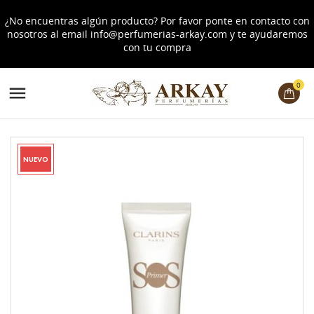
¿No encuentras algún producto? Por favor ponte en contacto con
nosotros al email
info@perfumerias-arkay.com
y te ayudaremos
con tu compra
0

NUEVO