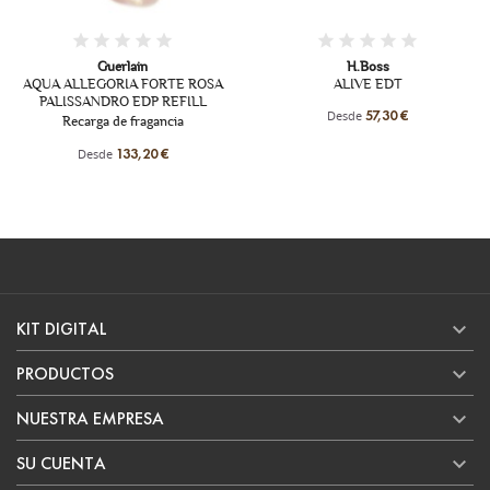
H.Boss
G.Armani
ALIVE EDT
SÌ PARFUM
Fragancia femenina
Desde
57,30 €
Desde
71,95 €

KIT DIGITAL

PRODUCTOS

NUESTRA EMPRESA

SU CUENTA