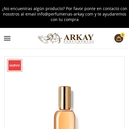
¿No encuentras algún producto? Por favor ponte en contacto con
nosotros al email
info@perfumerias-arkay.com
y te ayudaremos
con tu compra
0

NUEVO