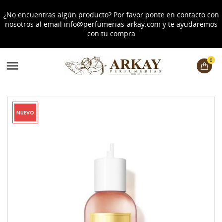
¿No encuentras algún producto? Por favor ponte en contacto con
nosotros al email
info@perfumerias-arkay.com
y te ayudaremos
con tu compra
0

NUEVO