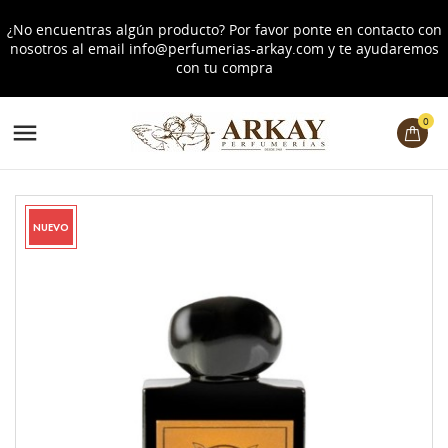
¿No encuentras algún producto? Por favor ponte en contacto con
nosotros al email
info@perfumerias-arkay.com
y te ayudaremos
con tu compra
0

NUEVO