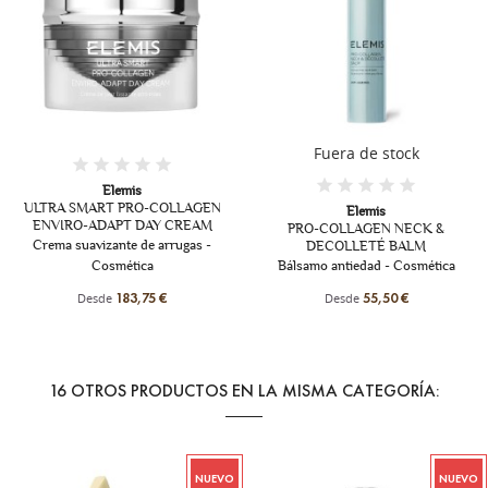
Fuera de stock
Elemis
LTRA SMART PRO-COLLAGEN
DY
Elemis
ENVIRO-ADAPT DAY CREAM
PRO-COLLAGEN NECK &
Crema suavizante de arrugas -
DECOLLETÉ BALM
Cosmética
Bálsamo antiedad - Cosmética
Desde
Desde
183,75 €
55,50 €
16 OTROS PRODUCTOS EN LA MISMA CATEGORÍA:
NUEVO
NUEVO