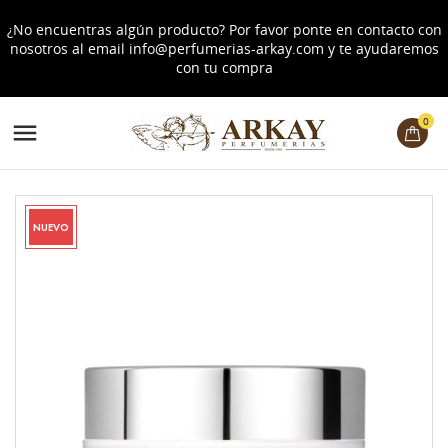
¿No encuentras algún producto? Por favor ponte en contacto con
nosotros al email
info@perfumerias-arkay.com
y te ayudaremos
con tu compra
0

NUEVO