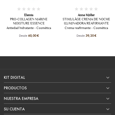
Elemis
Anne Möller
Eliza
LAGEN MARINE
STIMULÂGE CREMA DE NOCHE
8 HOUR® CRE
RE ESSENCE
ILUMINADORA REAFIRMANTE
SKIN PROTECT
atante - Cosmética
Crema reafirmante - Cosmética
Crema calma
protecto
de
Desde
60,00 €
39,20 €
Des

KIT DIGITAL

PRODUCTOS

NUESTRA EMPRESA

SU CUENTA