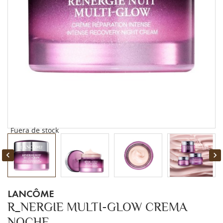
Fuera de stock


LANCÔME
R_NERGIE MULTI-GLOW CREMA
NOCHE