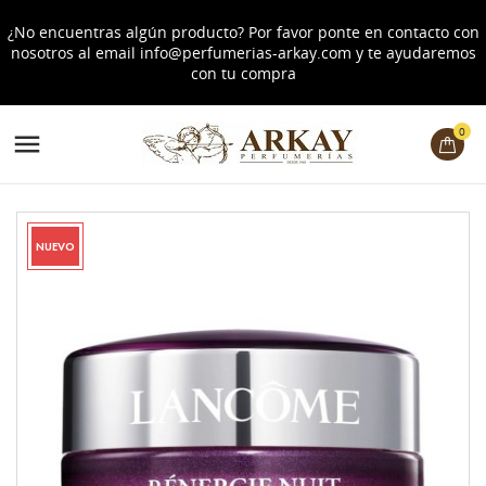
¿No encuentras algún producto? Por favor ponte en contacto con
nosotros al email
info@perfumerias-arkay.com
y te ayudaremos
con tu compra
0

NUEVO