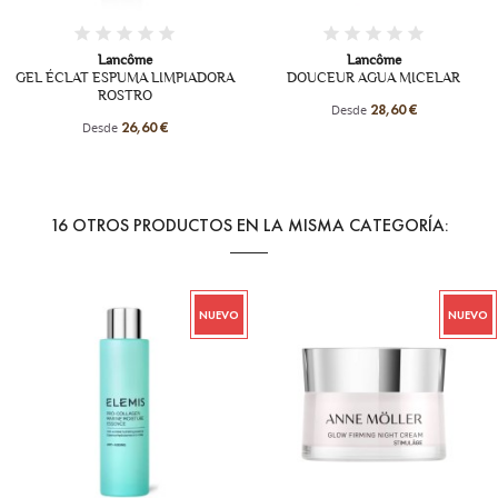
Lancôme
Lancôme
IADORA
DOUCEUR AGUA MICELAR
HYDRA ZEN CREMA HIDR
Desde
Desde
28,60 €
39,85 €
16 OTROS PRODUCTOS EN LA MISMA CATEGORÍA:
NUEVO
NUEVO