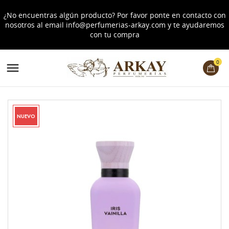
¿No encuentras algún producto? Por favor ponte en contacto con
nosotros al email
info@perfumerias-arkay.com
y te ayudaremos
con tu compra
0

NUEVO