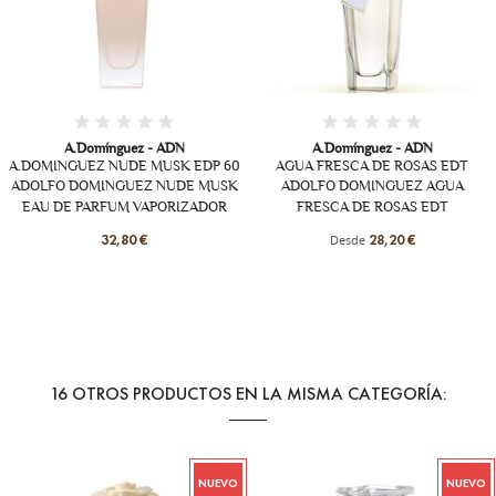
Fuera de stock
A.Domínguez - ADN
AGUA FRESCA DE ROSAS EDT
A.Domínguez - ADN
ADOLFO DOMINGUEZ AGUA
TERRACOTA MUSK EDP
FRESCA DE ROSAS EDT
ADOLFO DOMINGUEZ EAU DE
PARFUM TERRACOTA MUSK
Desde
28,20 €
Desde
32,80 €
16 OTROS PRODUCTOS EN LA MISMA CATEGORÍA:
UEVO
NUEVO
N