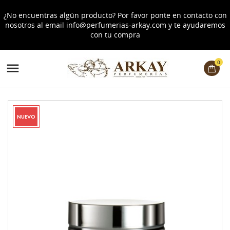
¿No encuentras algún producto? Por favor ponte en contacto con
nosotros al email
info@perfumerias-arkay.com
y te ayudaremos
con tu compra
0

NUEVO