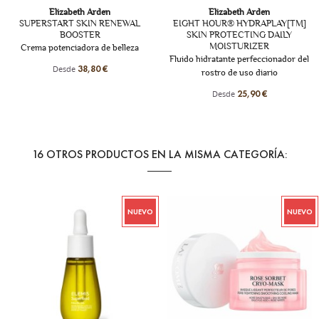
Elizabeth Arden
Elizabeth Arden
EWAL
EIGHT HOUR® HYDRAPLAY[TM]
ADVANCED CERAMIDE LIF
SKIN PROTECTING DAILY
FIRM NIGHT CREAM
MOISTURIZER
lleza
Crema de noche antiedad
Fluido hidratante perfeccionador del
hidratación intensa
rostro de uso diario
Desde
73,30 €
Desde
25,90 €
16 OTROS PRODUCTOS EN LA MISMA CATEGORÍA:
NUEVO
NUEVO