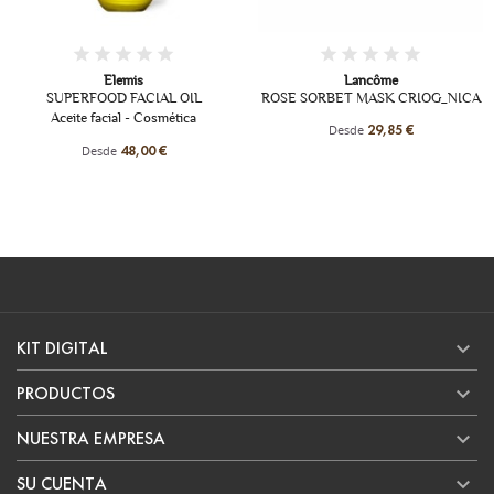
Elemis
Lancôme
Eliza
D FACIAL OIL
ROSE SORBET MASK CRIOG_NICA
CERAMIDE P
ial - Cosmética
Tónico facial qu
Desde
29,85 €
piel c
de
48,00 €
Des

KIT DIGITAL

PRODUCTOS

NUESTRA EMPRESA

SU CUENTA