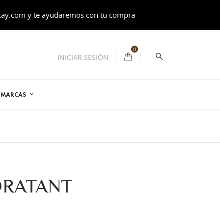
kay.com
y te ayudaremos con tu compra
0
INICIAR SESIÓN
S MARCAS
DRATANT