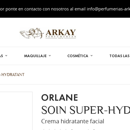
or ponte en contacto con nosotros al email
info@perfumerias-ar
AS
MAQUILLAJE
COSMÉTICA
TODAS LA
R-HYDRATANT
ORLANE
SOIN SUPER-HY
Crema hidratante facial