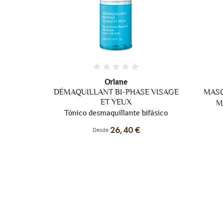
Orlane
E VISAGE
MASQUE ANTI-FATIGUE ABSOLU
B21 EX
Máscarilla facial anti fatiga
ifásico
Sérum
44,80 €
Desde