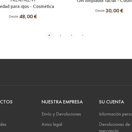
limpiador facial - Cosmética
Bálsamo antiedad - Cosmé
30,00 €
Desde
55,50 €
Desde
CTOS
NUESTRA EMPRESA
SU CUENTA
Envío y Devoluciones
Información pers
des
Aviso legal
Devoluciones de
mercancía