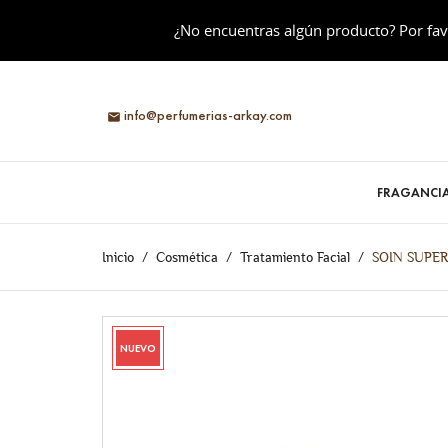
¿No encuentras algún producto? Por fav
info@perfumerias-arkay.com

FRAGANCI
Inicio
Cosmética
Tratamiento Facial
SOIN SUPE
NUEVO