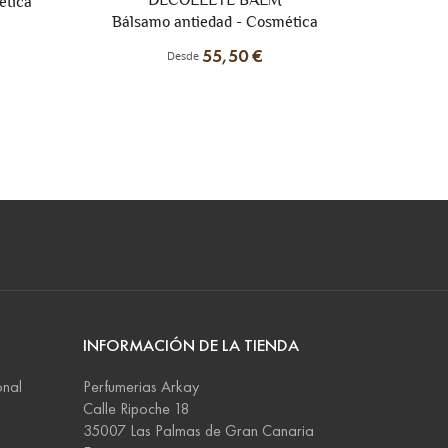
Mascarilla alisadora de arrugas -
pu
tica
Cosmética
123,75 €
Desde
INFORMACIÓN DE LA TIENDA
onal
Perfumerias Arkay
Calle Ripoche 18
35007 Las Palmas de Gran Canaria