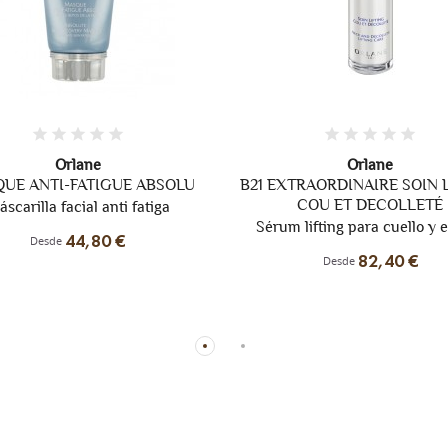
Orlane
Orlane
TRAORDINAIRE SOIN LIFTING
SOIN ANTIRIDES EXTR
COU ET DECOLLETÉ
CONTOUR DES YEUX
 lifting para cuello y escote
Cuidado para el contorno de
reductor de líneas
82,40 €
Desde
70,40 €
Desde