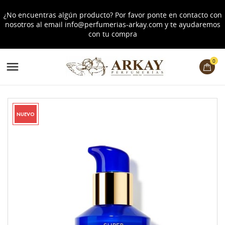
¿No encuentras algún producto? Por favor ponte en contacto con
nosotros al email
info@perfumerias-arkay.com
y te ayudaremos
con tu compra
0

NUEVO